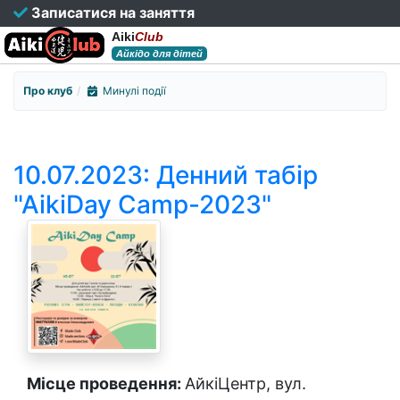
Записатися на заняття
Aiki
Club
Айкідо для дітей
Про клуб
Минулі події
10.07.2023: Денний табір
"АikiDay Саmp-2023"
Місце проведення:
АйкіЦентр, вул.