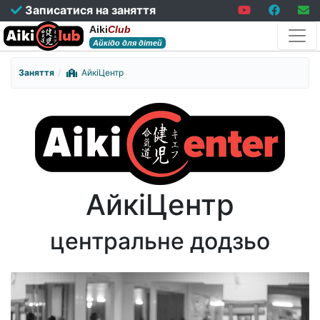
Записатися на заняття
Aiki
Club
Айкідо для дітей
Заняття
АйкіЦентр
АйкіЦентр
центральне додзьо