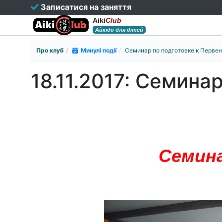
Записатися на заняття
Aiki
Club
Айкідо для дітей
Про клуб
Минулі події
Семинар по подготовке к Перве
18.11.2017: Семина
Семина