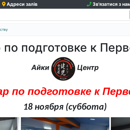
Адреси залів
Зв'язатися з на
нству
р по подготовке к Пер
Айки
Центр
р по под
готовке к Пер
18 ноября (суббота)