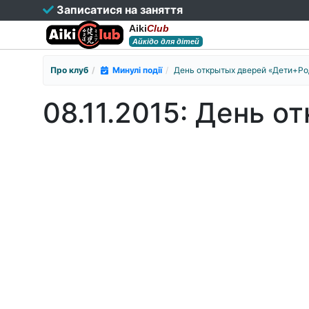
Записатися на заняття
Aiki
Club
Айкідо для дітей
Про клуб
Минулі події
День открытых дверей «Дети+Ро
08.11.2015: День 