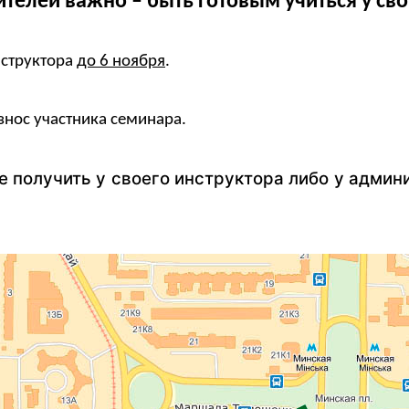
телей важно – быть готовым учиться у сво
нструктора
до 6 ноября
.
взнос участника семинара.
получить у своего инструктора либо у адми