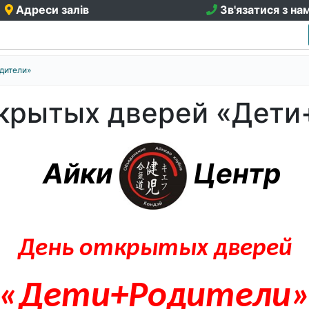
Адреси залів
Зв'язатися з на
дители»
открытых дверей «Дет
Айки
Центр
День открытых дверей
«Дети+Родители