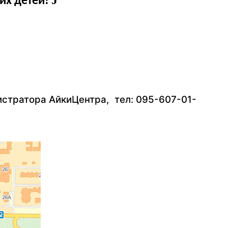
J
их детей!
нистратора АйкиЦентра,
тел: 095-607-01-