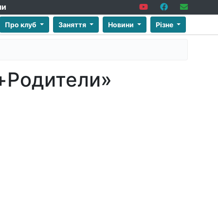
ми
Про клуб
Заняття
Новини
Різне
и+Родители»
»