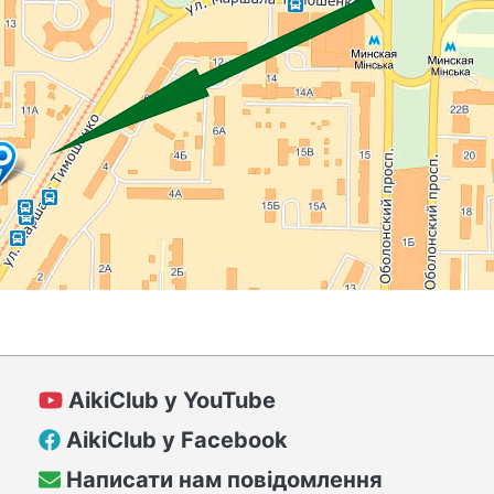
AikiClub у YouTube
AikiClub у Facebook
Написати нам повідомлення