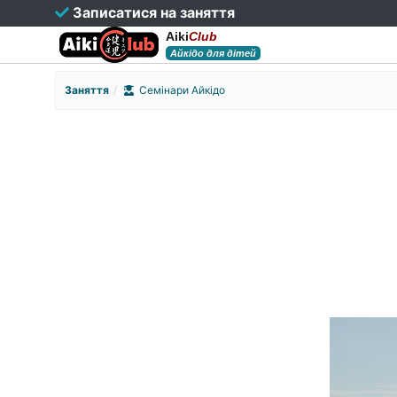
Записатися на заняття
Aiki
Club
Айкідо для дітей
Заняття
Семінари Айкідо