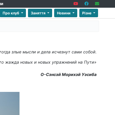
ми
Про клуб
Заняття
Новини
Різне
тогда злые мысли и дела исчезнут сами собой.
это жажда новых и новых упражнений на Пути
»
О-Сэнсэй Морихэй Уэсиба