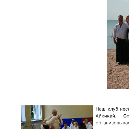
Наш клуб нес
Айкикай,
С
организовыва