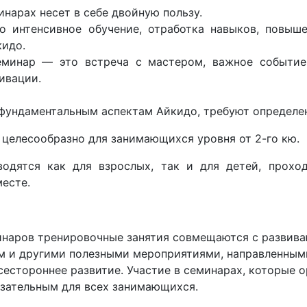
инарах несет в себе двойную пользу.
то интенсивное обучение, отработка навыков, повыш
кидо.
еминар — это встреча с мастером, важное событие
ивации.
ундаментальным аспектам Айкидо, требуют определен
 целесообразно для занимающихся уровня от 2-го кю.
одятся как для взрослых, так и для детей, прохо
месте.
инаров тренировочные занятия совмещаются с развив
м и другими полезными мероприятиями, направленным
сестороннее развитие. Участие в семинарах, которые 
язательным для всех занимающихся.