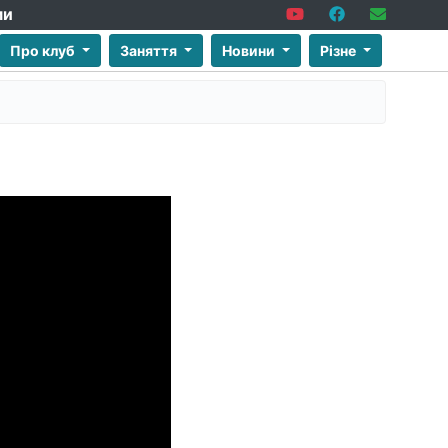
ми
Про клуб
Заняття
Новини
Різне