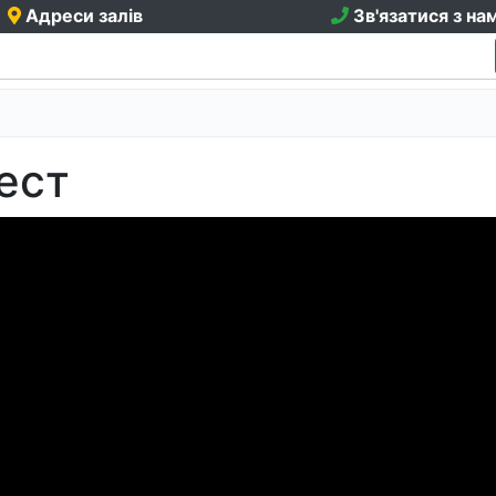
Адреси залів
Зв'язатися з на
ест