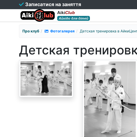
Записатися на заняття
Aiki
Club
Айкідо для дітей
Про клуб
Фотогалерея
Детская тренировка в АйкиЦентр
Детская тренировк