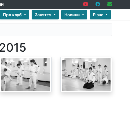
ми
Про клуб
Заняття
Новини
Різне
.2015