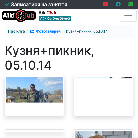
Записатися на заняття
Aiki
Club
Айкідо для дітей
Про клуб
Фотогалерея
Кузня+пикник, 05.10.14
Кузня+пикник,
05.10.14