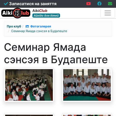
Записатися на заняття
Aiki
Club
Айкідо для дітей
Про клуб
Фотогалерея
Семинар Ямада сэнсэя в Будапеште
Семинар Ямада
сэнсэя в Будапеште