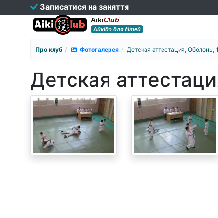
Записатися на заняття
Aiki
Club
Айкідо для дітей
Про клуб
Фотогалерея
Детская аттестация, Оболонь, 
Детская аттестация