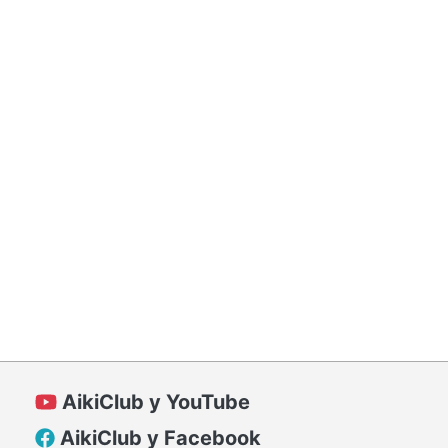
AikiClub у YouTube
AikiClub у Facebook