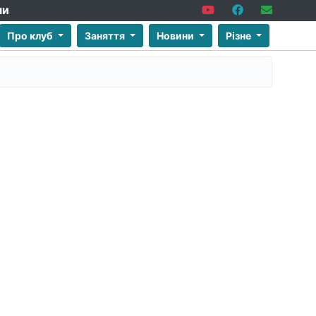
ми
Про клуб
Заняття
Новини
Різне