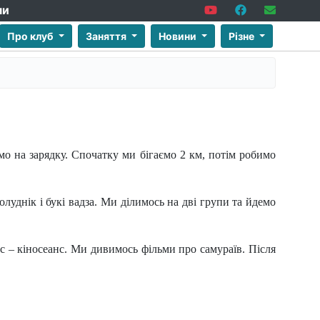
ми
Про клуб
Заняття
Новини
Різне
мо на зарядку. Спочатку ми бігаємо 2 км, потім робимо
полуднік і букі вадза. Ми ділимось на дві групи та йдемо
с – кіносеанс. Ми дивимось фільми про самураїв. Після