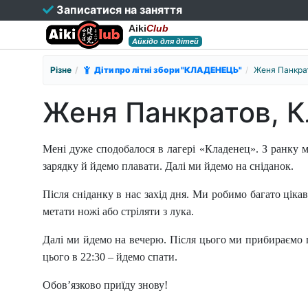
Записатися на заняття
Aiki
Club
Айкідо для дітей
Різне
Діти про літні збори "КЛАДЕНЕЦЬ"
Женя Панкра
Женя Панкратов, 
Мені дуже сподобалося в лагері «Кладенец». З ранку м
зарядку й йдемо плавати. Далі ми йдемо на сніданок.
Після сніданку в нас захід дня. Ми робимо багато цікаво
метати ножі або стріляти з лука.
Далі ми йдемо на вечерю. Після цього ми прибираємо п
цього в 22:30 – йдемо спати.
Обов
’
язково приїду знову!