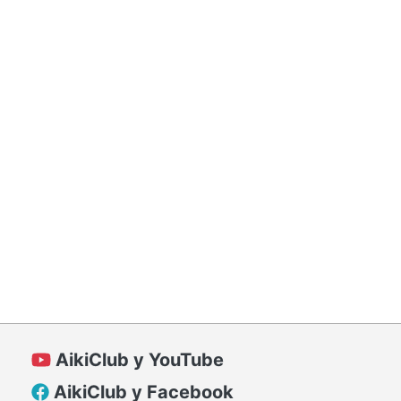
AikiClub у YouTube
AikiClub у Facebook