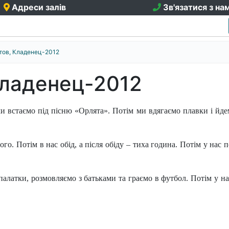
Адреси залів
Зв'язатися з на
тов, Кладенец-2012
Кладенец-2012
и встаємо під пісню «Орлята». Потім ми вдягаємо плавки і йде
го. Потім в нас обід, а після обіду – тиха година. Потім у нас 
алатки, розмовляємо з батьками та граємо в футбол. Потім у на