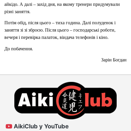
айкідо. А далі – захід дня, на якому тренери придумували
різні заняття.
Потім обід, після цього – тиха година. Далі полуденок і
заняття зі зі зброєю. Після цього – господарські роботи,
вечеря і перевірка палаток, віидача телефонів і кіно.
До побачення.
Зарін Богдан
AikiClub у YouTube