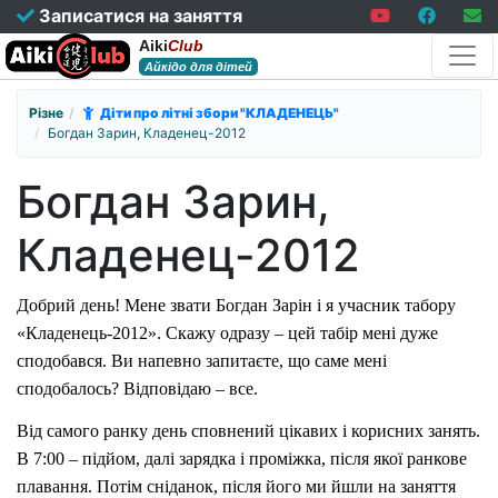
Записатися на заняття
Aiki
Club
Айкідо для дітей
Різне
Діти про літні збори "КЛАДЕНЕЦЬ"
Богдан Зарин, Кладенец-2012
Богдан Зарин,
Кладенец-2012
Добрий день! Мене звати Богдан Зарін і я учасник табору
«Кладенець-2012». Скажу одразу – цей табір мені дуже
сподобався. Ви напевно запитаєте, що саме мені
сподобалось? Відповідаю – все.
Від самого ранку день сповнений цікавих і корисних занять.
В 7:00 – підйом, далі зарядка і проміжка, після якої ранкове
плавання. Потім сніданок, після його ми йшли на заняття