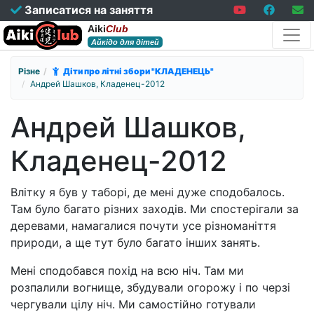
Записатися на заняття
Aiki
Club
Айкідо для дітей
Різне
Діти про літні збори "КЛАДЕНЕЦЬ"
Андрей Шашков, Кладенец-2012
Андрей Шашков,
Кладенец-2012
Влітку я був у таборі, де мені дуже сподобалось.
Там було багато різних заходів. Ми спостерігали за
деревами, намагалися почути усе різноманіття
природи, а ще тут було багато інших занять.
Мені сподобався похід на всю ніч. Там ми
розпалили вогнище, збудували огорожу і по черзі
чергували цілу ніч. Ми самостійно готували