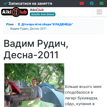
Записатися на заняття
Aiki
Club
Айкідо для дітей
Різне
Діти про літні збори "КЛАДЕНЕЦЬ"
Вадим Рудич, Десна-2011
Вадим Рудич,
Десна-2011
Більше всього мені
сподобалося в
лагері букивадза,
сёдо, купання в